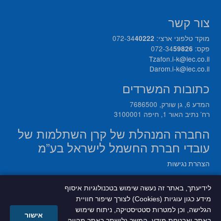
צור קשר
מוקד טלפוני ארצי: 072-34
40222
פקס: 072-34
59826
Tzafon.i-k@iec.co.il
Darom.i-k@iec.co.il
כתובות המשרדים
המדע 6, גן שורק, 7686500
רח’ נתיב האור 1, חיפה 3100001
החברה המנהלת של קרן השתלמות של
עובדי חברת החשמל לישראל בע”מ
הצהרת נגישות
מדיניות הפרטיות
לידיעתך, באתר זה נעשה שימוש בטכנולוגיות איסוף
מידע כגון עוגיות (Cookies) לצורך שיפור חוויית
הגלישה, וכן למטרות סטטיסטיקה, ניתוח שימוש
אישור
באתר ואבטחת מידע. המשך גלישתך באתר מהווה