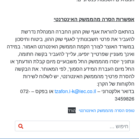
אפשרות הסרה מהממשק האינטרנטי
בהתאם להוראת אגף שוק ההון החברה המנהלת נדרשת
להעביר את פרטי חשבונותיך לאגף שוק ההון, ביטוח וחיסכון
במשרד האוצר לצורך הקמת הממשק האינטרנט האמור. במידה
ואינך מעוניין שפרטייך יופיעו, עלייך להעביר בקשה חתומה,
ונתוניך יוסרו מהממשק החל משבועיים מיום קבלת הודעתך או
החל מיום העברת המידע הסמוך, לפי המאוחר. את הבקשה
להסרת פרטיך מהממשק האינטרנטי, יש לשלוח לשירות
הלקוחות של הקרן:
בדואר אלקטרוני –
tzafon.i-k@iec.co.il
או בפקס – 072-
3459826
טופס הסרה מהממשק האינטרנטי
הורד